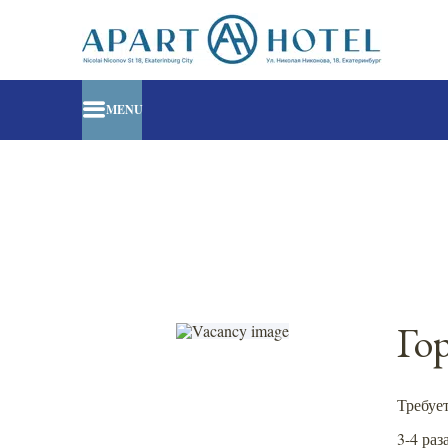
MENU
Го
Требуе
3-4 раз