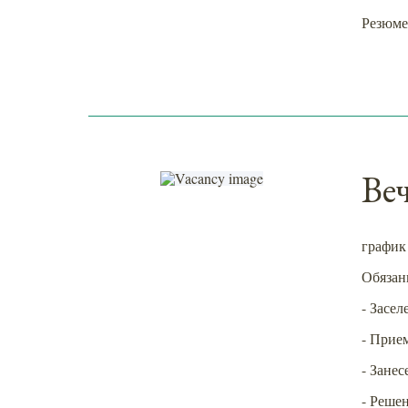
Резюме 
Ве
график 
Обязан
- Засел
- Прие
- Зане
- Реше