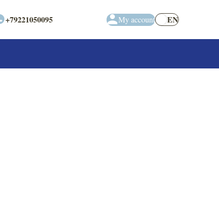
+79221050095
EN
My account