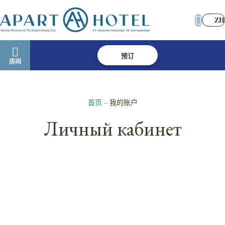
ZH
预订
房间
首页
–
我的账户
Личный кабинет