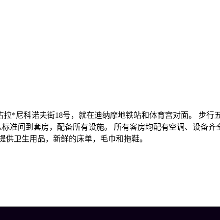
拉*尼科诺夫街18号，就在迪纳摩地铁站和体育宫对面。 步行
从标准间到套房，配备所有设施。 所有客房均配有空调、设备
间提供卫生用品，新鲜的床单，毛巾和拖鞋。