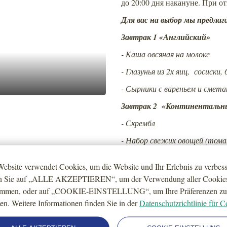
до 20:00 дня накануне. При от
Для вас на выбор мы предлаг
Завтрак 1 «Английский»
-
Каша овсяная на молоке
- Глазунья из 2х яиц, сосиски
- Сырники с вареньем и смета
Завтрак 2 «Континентальн
- Скрембл
- Набор свежих овощей (томат
Фета, крем чиз, ветчина. Хл
ebsite verwendet Cookies, um die Website und Ihr Erlebnis zu verbess
- Круассаны с карамелью
n Sie auf „ALLE AKZEPTIEREN“, um der Verwendung aller Cookie
Завтрак 3 «Яйцо и бекон»
immen, oder auf „COOKIE-EINSTELLUNG“, um Ihre Präferenzen zu
en. Weitere Informationen finden Sie in der
Datenschutzrichtlinie für C
- Шакшука из 3х яиц с сыром
- Вафли с жареным беконом,