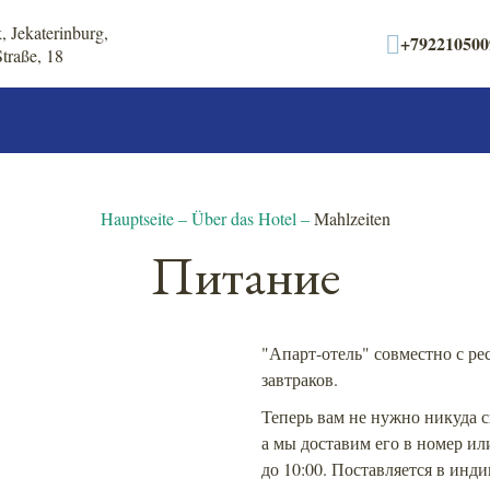
 Jekaterinburg,
+792210500
traße, 18
Hauptseite
–
Über das Hotel
–
Mahlzeiten
Питание
"Апарт-отель" совместно с ре
завтраков.
Теперь вам не нужно никуда 
а мы доставим его в номер ил
до 10:00. Поставляется в ин