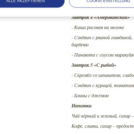
ALLE AKZEPTIEREN
COOKIE-EINSTELLUNG
- Творог с сезонными ягодами
Завтрак 4 «Американский»
-
Каша рисовая на молоке
- Сэндвич с рваной говядиной,
барбекю
- Панакота с соусом маракуйя
Завтрак 5 «С рыбой»
- Скрембл со шпинатом, слаб
- Сэндвич с курицей, томата
- Блины с джемом
Напитки
Чай чёрный и зеленый, сахар
Кофе, сливки, сахар – предос