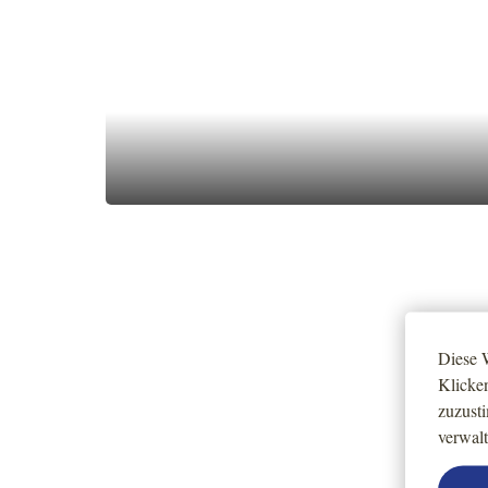
Diese W
Klicke
zuzust
verwalt