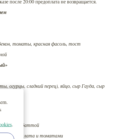
казе после 20:00 предоплата не возвращается.
аем
, бекон, томаты, красная фасоль, тост
ной
ый»
ы, огурцы, сладкий перец), яйцо, сыр Гауда, сыр
еб-2шт
ern.
s
ookies
.
 фета и чиабаттой
 листьями салата и томатами